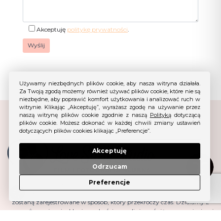
Akceptuję
politykę prywatności
.
Używamy niezbędnych plików cookie, aby nasza witryna działała.
Za Twoją zgodą możemy również używać plików cookie, które nie są
niezbędne, aby poprawić komfort użytkowania i analizować ruch w
witrynie. Klikając „Akceptuję”, wyrażasz zgodę na używanie przez
naszą witrynę plików cookie zgodnie z naszą
Polityką
dotyczącą
plików cookie. Możesz dokonać w każdej chwili zmiany ustawień
dotyczących plików cookies klikając „Preferencje”.
Akceptuję
Odrzucam
Preferencje
Każdy ślub to niepowtarzalna historia, którą warto uwiecznić. Z naszą
pomocą, każda chwila nabierze wyjątkowego znaczenia, a emocje
zostaną zarejestrowane w sposób, który przekroczy czas. Działamy z
zaangażowaniem i oddaniem, abyście mogli cieszyć się wspomnieniami
przez całe życie.